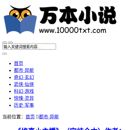
首页
都市·异能
奇幻·玄幻
武侠·仙侠
科幻·游戏
惊悚·灵异
历史·军事
当前位置：
首页

都市·异能