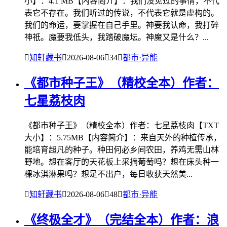
小】：4.1 MB【内容简介】：我们没见过的事情，不代
表它不存在。我们听过的传说，不代表它就是虚构的。
我们的命运，要掌握在自己手里。神要我认命，我打碎
神祇。魔要我低头，我踏破魔坛。神魔又是什么？...

知轩藏书

2026-08-06

34

都市·异能
《都市种子王》（精校全本）作者：
七星荔枝肉
《都市种子王》（精校全本）作者：七星荔枝肉【TXT
大小】：5.75MB【内容简介】：来自天外的种植传承，
能培育超凡的种子。种田何必乡间农田，养鸡无需山林
野地。想在客厅的天花板上采摘葡萄吗？想在床头种一
棵冰淇淋果吗？想足不出户，每日收获天然美...

知轩藏书

2026-08-06

48

都市·异能
《终极全才》（完结全本）作者：浪