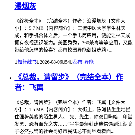
漫烟灰
《终极全才》（完结全本）作者：浪漫烟灰【文件大
小】：5.7 MB【内容简介】：三流中医大学学生林天
成，和手机合体之后，一个手电筒应用，便能让林天成
拥有夜视透视能力。美图秀秀，360杀毒等等应用，又能
带给他怎样的惊喜？都市校园异能御姐萝莉˂...

知轩藏书

2026-08-06

54

都市·异能
《总裁，请留步》（完结全本）作
者：飞翼
《总裁，请留步》（完结全本）作者：飞翼【文件大
小】：1.5 MB【内容简介】：大街上，陈曦怯生生地拦
住强势英俊的陌生男人。“先、先生，你双目晦暗，印堂
发黑，恐有血光之灾……”平生最烦封建迷信遇到江湖骗
子必然报警的社会哥好市民陆总不耐地看着面...