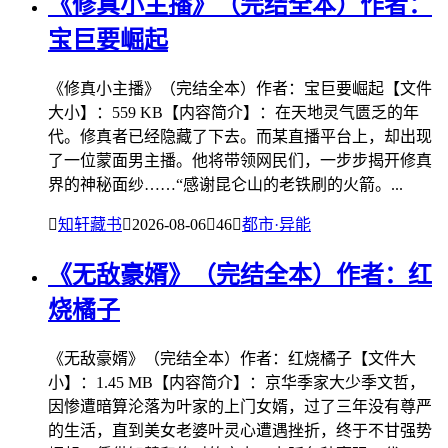
《修真小主播》（完结全本）作者：
宝巨要崛起
《修真小主播》（完结全本）作者：宝巨要崛起【文件
大小】：559 KB【内容简介】：在天地灵气匮乏的年
代。修真者已经隐藏了下去。而某直播平台上，却出现
了一位蒙面男主播。他将带领网民们，一步步揭开修真
界的神秘面纱……“感谢昆仑山的老铁刷的火箭。...

知轩藏书

2026-08-06

46

都市·异能
《无敌豪婿》（完结全本）作者：红
烧橘子
《无敌豪婿》（完结全本）作者：红烧橘子【文件大
小】：1.45 MB【内容简介】：京华季家大少季文哲，
因惨遭暗算沦落为叶家的上门女婿，过了三年没有尊严
的生活，直到美女老婆叶灵心遭遇挫折，终于不甘强势