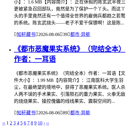
小】：1.6 MB【内容简介】：正在休假的陈玄武半夜三
更被紧急召回部队，竟然是为了保护一个丫头。而这丫
头的手里竟然还有一个值得全世界的雇佣兵都趋之若鹜
的系统。陈玄武挠头——老子不爱干保镖啊！这是陈...

知轩藏书

2026-08-06

39

都市·异能
《都市恶魔果实系统》（完结全本）
作者：一耳语
《都市恶魔果实系统》（完结全本）作者：一耳语【文
件大小】：1.99 MB【内容简介】：江南医科大学生羽
尘，在最绝望的境地中，获得了恶魔果实系统。医人杀
人两不误的手术果实、引落陨石的重力果实、火拳无敌
的烧烧果实、操控傀儡的线线果实、震裂空间的...

知轩藏书

2026-08-06

89

都市·异能
‹‹
1
2
3
4
5
6
7
8
9
10
›
››