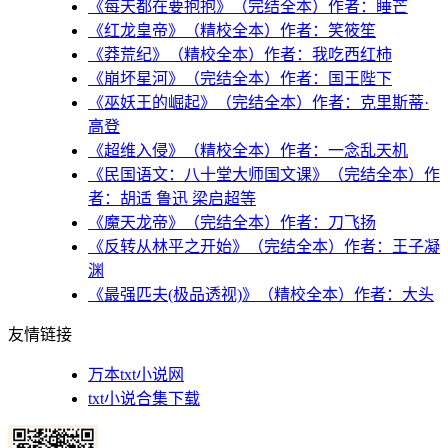
《每天都在要抱抱》（完结全本）作者：睡芒
《红龙皇帝》（精校全本）作者：笑筱笙
《莽荒纪》（精校全本）作者：我吃西红柿
《崩坏星河》（完结全本）作者：国王陛下
《巫妖王的崛起》（完结全本）作者：克里斯蒂·
高登
《超维入侵》（精校全本）作者：一念乱天机
《民国语文：八十堂大师国文课》（完结全本）作
者：胡适 鲁迅 梁启超等
《魔天龙帝》（完结全本）作者：刀飞扬
《反转从林平之开始》（完结全本）作者：王子凝
渊
《最强匹夫(极品透视)》（精校全本）作者：大头
友情链接
万本txt小说网
txt小说合集下载