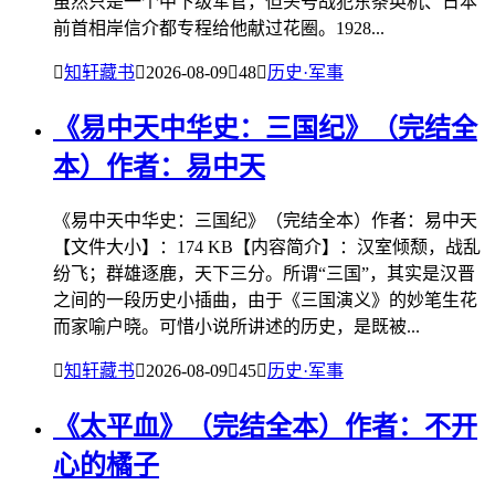
虽然只是一个中下级军官，但头号战犯东条英机、日本
前首相岸信介都专程给他献过花圈。1928...

知轩藏书

2026-08-09

48

历史·军事
《易中天中华史：三国纪》（完结全
本）作者：易中天
《易中天中华史：三国纪》（完结全本）作者：易中天
【文件大小】：174 KB【内容简介】：汉室倾颓，战乱
纷飞；群雄逐鹿，天下三分。所谓“三国”，其实是汉晋
之间的一段历史小插曲，由于《三国演义》的妙笔生花
而家喻户晓。可惜小说所讲述的历史，是既被...

知轩藏书

2026-08-09

45

历史·军事
《太平血》（完结全本）作者：不开
心的橘子