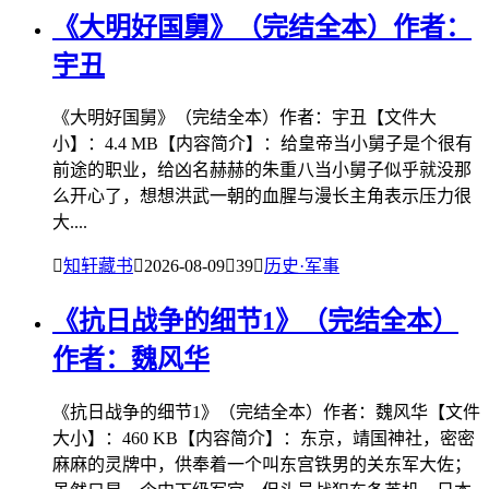
《大明好国舅》（完结全本）作者：
宇丑
《大明好国舅》（完结全本）作者：宇丑【文件大
小】：4.4 MB【内容简介】：给皇帝当小舅子是个很有
前途的职业，给凶名赫赫的朱重八当小舅子似乎就没那
么开心了，想想洪武一朝的血腥与漫长主角表示压力很
大....

知轩藏书

2026-08-09

39

历史·军事
《抗日战争的细节1》（完结全本）
作者：魏风华
《抗日战争的细节1》（完结全本）作者：魏风华【文件
大小】：460 KB【内容简介】：东京，靖国神社，密密
麻麻的灵牌中，供奉着一个叫东宫铁男的关东军大佐；