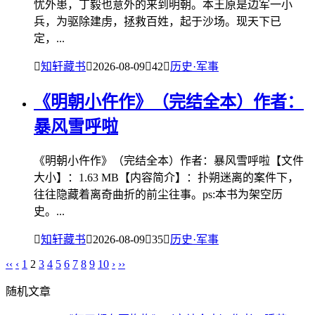
忧外患，丁毅也意外的来到明朝。本王原是边军一小
兵，为驱除建虏，拯救百姓，起于沙场。现天下已
定，...

知轩藏书

2026-08-09

42

历史·军事
《明朝小仵作》（完结全本）作者：
暴风雪呼啦
《明朝小仵作》（完结全本）作者：暴风雪呼啦【文件
大小】：1.63 MB【内容简介】：扑朔迷离的案件下，
往往隐藏着离奇曲折的前尘往事。ps:本书为架空历
史。...

知轩藏书

2026-08-09

35

历史·军事
‹‹
‹
1
2
3
4
5
6
7
8
9
10
›
››
随机文章