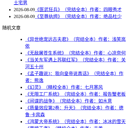
土宅男
2026-08-09
《医武狂兵》（完结全本）作者：四眼秀才
2026-08-09
《至尊纨绔》（完结全本）作者：绝品杜少
随机文章
《异世绝宠远古夫君》（完结全本）作者：浅笑岚
依
《无敌屠苍生系统》（完结全本）作者：心凉奈何
《当关东军遇上苏联红军》（完结全本）作者：关
河五十州
《孟子趣说3：我向皇帝说真话》（完结全本）作
者：熊逸
《幻灵》（精校全本）作者：七月寒风
《无限工厂系统》（完结全本）作者：报告蟹老板
《间谍的战争》（完结全本）作者：如水意
《质量效应第2卷：升天》（完结全本）作者：德
鲁·卡宾森
《鸿蒙大帝系统》（完结全本）作者：冰冰的雪天