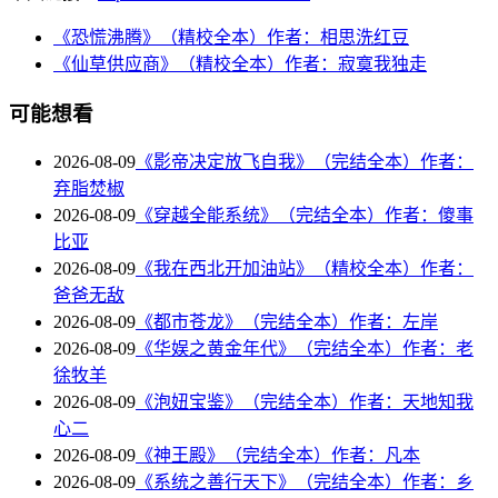
《恐慌沸腾》（精校全本）作者：相思洗红豆
《仙草供应商》（精校全本）作者：寂寞我独走
可能想看
2026-08-09
《影帝决定放飞自我》（完结全本）作者：
弃脂焚椒
2026-08-09
《穿越全能系统》（完结全本）作者：傻事
比亚
2026-08-09
《我在西北开加油站》（精校全本）作者：
爸爸无敌
2026-08-09
《都市苍龙》（完结全本）作者：左岸
2026-08-09
《华娱之黄金年代》（完结全本）作者：老
徐牧羊
2026-08-09
《泡妞宝鉴》（完结全本）作者：天地知我
心二
2026-08-09
《神王殿》（完结全本）作者：凡本
2026-08-09
《系统之善行天下》（完结全本）作者：乡