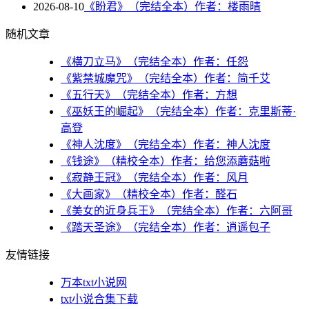
2026-08-10
《盼君》（完结全本）作者：楼雨晴
随机文章
《横刀立马》（完结全本）作者：任怨
《紫禁城魔咒》（完结全本）作者：简千艾
《五行天》（完结全本）作者：方想
《巫妖王的崛起》（完结全本）作者：克里斯蒂·
高登
《神人沈度》（完结全本）作者：神人沈度
《钱途》（精校全本）作者：给您添蘑菇啦
《寂静王冠》（完结全本）作者：风月
《大画家》（精校全本）作者：醛石
《美女的近身兵王》（完结全本）作者：六阿哥
《踏天圣途》（完结全本）作者：逍遥包子
友情链接
万本txt小说网
txt小说合集下载