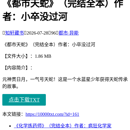
《都市天蛇》（完结全本）作
者：小卒没过河

知轩藏书

2026-07-28

96

都市·异能
《都市天蛇》（完结全本）作者：小卒没过河
【文件大小】：1.86 MB
【内容简介】：
元神贯日月，一气号天蛇！这是一个水蓝星少年获得天蛇传承
的故事。
点击下载TXT
本文链接：
https://10000txt.com/?id=161
《化学炼药师》（完结全本）作者：疯狂化学家