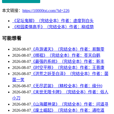
本文链接：
https://10000txt.com/?id=226
《足坛鬼脚》（完结全本）作者：虚度到白头
《校园柔情高手》（完结全本）作者：柳成荫
可能想看
2026-08-07
《舟游诸天》（完结全本）作者：易飘零
2026-08-07
《棋祖》（完结全本）作者：苍天白鹤
2026-08-07
《最强的系统》（完结全本）作者：新丰
2026-08-07
《时空平移》（完结全本）作者：王晋康
2026-08-07
《洪荒之妖圣白泽》（完结全本）作者：菌
菌一笑
2026-08-07
《无尽武装》（精校全本）作者：缘分0
2026-08-07
《末世无限卡牌》（完结全本）作者：俗人
小刀
2026-08-07
《山海藏神录》（完结全本）作者：问道寻
2026-08-07
《废土崛起》（完结全本）作者：通吃道