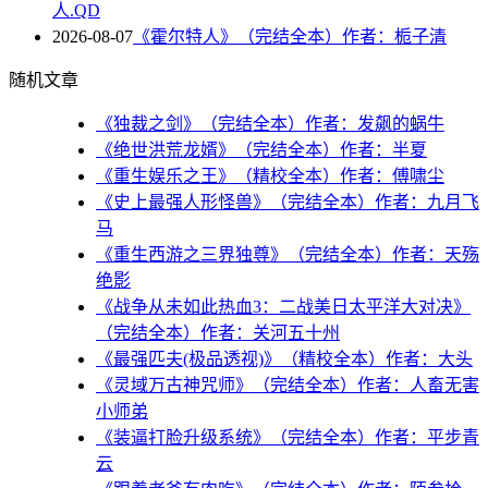
人.QD
2026-08-07
《霍尔特人》（完结全本）作者：栀子清
随机文章
《独裁之剑》（完结全本）作者：发飙的蜗牛
《绝世洪荒龙婿》（完结全本）作者：半夏
《重生娱乐之王》（精校全本）作者：傅啸尘
《史上最强人形怪兽》（完结全本）作者：九月飞
马
《重生西游之三界独尊》（完结全本）作者：天殇
绝影
《战争从未如此热血3：二战美日太平洋大对决》
（完结全本）作者：关河五十州
《最强匹夫(极品透视)》（精校全本）作者：大头
《灵域万古神咒师》（完结全本）作者：人畜无害
小师弟
《装逼打脸升级系统》（完结全本）作者：平步青
云