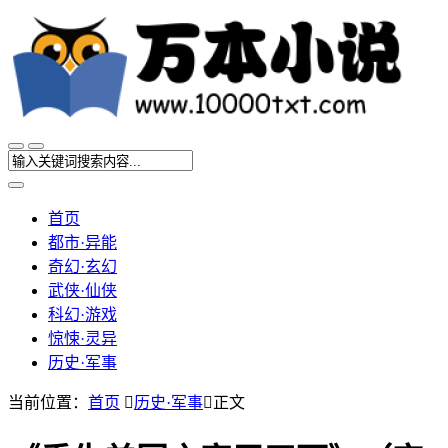
首页
都市·异能
奇幻·玄幻
武侠·仙侠
科幻·游戏
惊悚·灵异
历史·军事
当前位置：
首页

历史·军事

正文