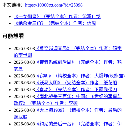
本文链接：
https://10000txt.com/?id=25098
《一女御皇》（完结全本）作者：沧澜止戈
《绝杀金三角》（完结全本）作者：信周
可能想看
2026-08-08
《反穿越调查局》（完结全本）作者：码字
的李世卿
2026-08-08
《带着系统到后周》（完结全本）作者：鹤
亥磊
2026-08-08
《窃明》（精校全本）作者：大爆炸(灰熊猫)
2026-08-08
《跃马大明》（完结全本）作者：纸花船
2026-08-08
《秦功》（完结全本）作者：下雨我带刀
2026-08-08
《南北战争三百年：中国4—6世纪的军事与
政权》（完结全本）作者：李硕
2026-08-08
《大上海1909》（精校全本）作者：最后的
烟屁股
2026-08-08
《约尼的最后一战》（完结全本）作者：伊