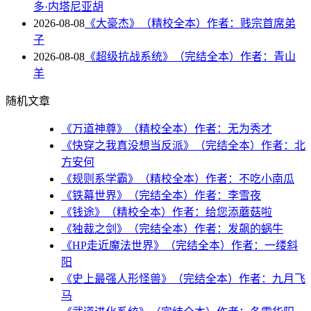
多·内塔尼亚胡
2026-08-08
《大豪杰》（精校全本）作者：贱宗首席弟
子
2026-08-08
《超级抗战系统》（完结全本）作者：青山
羊
随机文章
《万道神尊》（精校全本）作者：无为秀才
《快穿之我真没想当反派》（完结全本）作者：北
方安何
《规则系学霸》（精校全本）作者：不吃小南瓜
《铁幕世界》（完结全本）作者：李雪夜
《钱途》（精校全本）作者：给您添蘑菇啦
《独裁之剑》（完结全本）作者：发飙的蜗牛
《HP走近魔法世界》（完结全本）作者：一缕斜
阳
《史上最强人形怪兽》（完结全本）作者：九月飞
马