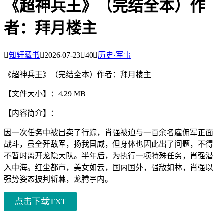
《超神兵王》（完结全本）作
者：拜月楼主

知轩藏书

2026-07-23

40

历史·军事
《超神兵王》（完结全本）作者：拜月楼主
【文件大小】：4.29 MB
【内容简介】：
因一次任务中被出卖了行踪，肖强被迫与一百余名雇佣军正面
战斗，虽全歼敌军，扬我国威，但身体也因此出了问题，不得
不暂时离开龙隐大队。半年后，为执行一项特殊任务，肖强潜
入中海。红尘都市，美女如云，国内国外，强敌如林，肖强以
强势姿态披荆斩棘，龙腾宇内。
点击下载TXT