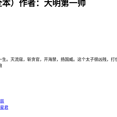
全本）作者：大明第一帅
一生。灭流寇，斩贪官，开海禁，扬国威。这个太子很凶残，打
烺
辰
星君