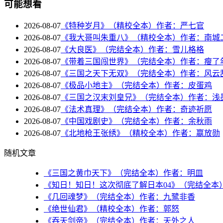
可能想看
2026-08-07
《特种岁月》（精校全本）作者：严七官
2026-08-07
《我大哥叫朱重八》（精校全本）作者：南城
2026-08-07
《大良医》（完结全本）作者：雪儿格格
2026-08-07
《带着三国闯世界》（完结全本）作者：瘦了
2026-08-07
《三国之天下无双》（完结全本）作者：风云
2026-08-07
《极品小地主》（完结全本）作者：皮蛋鸡
2026-08-07
《三国之汉末刘皇兄》（完结全本）作者：浅
2026-08-07
《法术真理》（完结全本）作者：奇迹祈愿
2026-08-07
《中国戏剧史》（完结全本）作者：余秋雨
2026-08-07
《北地枪王张绣》（精校全本）作者：嬴放勋
随机文章
《三国之黄巾天下》（完结全本）作者：明皿
《知日！知日！这次彻底了解日本04》（完结全本
《几回魂梦》（完结全本）作者：九鹭非香
《绝世仙君》（精校全本）作者：郭怒
《吞天剑帝》（完结全本）作者：天外之人