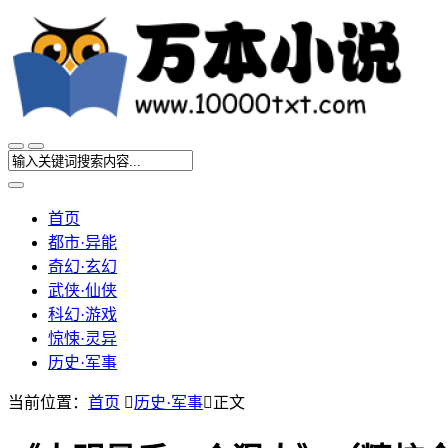
首页
都市·异能
奇幻·玄幻
武侠·仙侠
科幻·游戏
惊悚·灵异
历史·军事
当前位置：
首页

历史·军事

正文