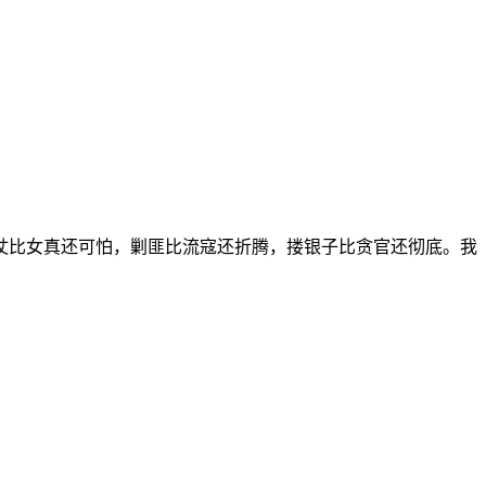
仗比女真还可怕，剿匪比流寇还折腾，搂银子比贪官还彻底。我