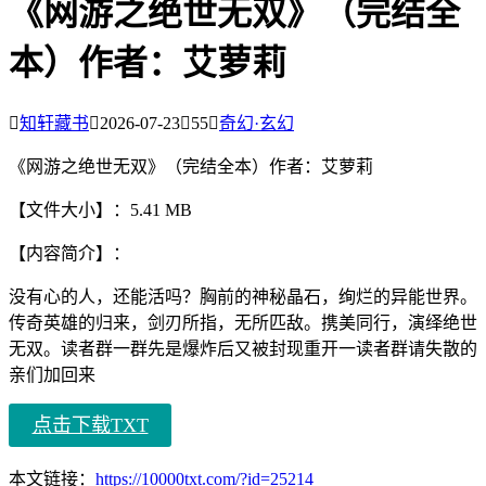
《网游之绝世无双》（完结全
本）作者：艾萝莉

知轩藏书

2026-07-23

55

奇幻·玄幻
《网游之绝世无双》（完结全本）作者：艾萝莉
【文件大小】：5.41 MB
【内容简介】：
没有心的人，还能活吗？胸前的神秘晶石，绚烂的异能世界。
传奇英雄的归来，剑刃所指，无所匹敌。携美同行，演绎绝世
无双。读者群一群先是爆炸后又被封现重开一读者群请失散的
亲们加回来
点击下载TXT
本文链接：
https://10000txt.com/?id=25214