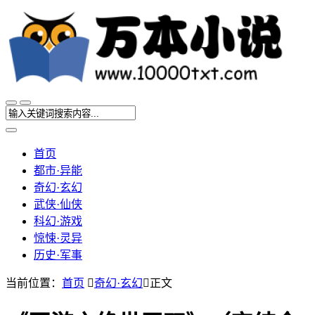
首页
都市·异能
奇幻·玄幻
武侠·仙侠
科幻·游戏
惊悚·灵异
历史·军事
当前位置：
首页

奇幻·玄幻

正文