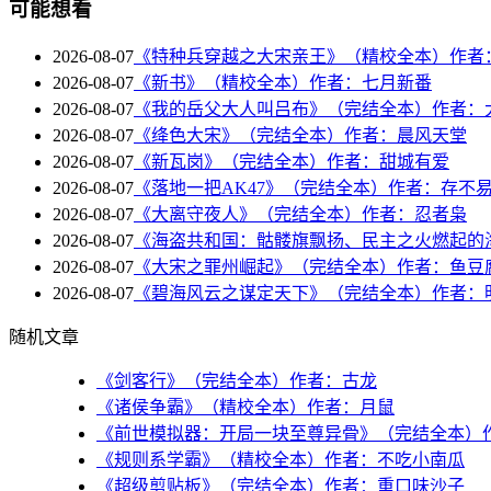
可能想看
2026-08-07
《特种兵穿越之大宋亲王》（精校全本）作者
2026-08-07
《新书》（精校全本）作者：七月新番
2026-08-07
《我的岳父大人叫吕布》（完结全本）作者：
2026-08-07
《绛色大宋》（完结全本）作者：晨风天堂
2026-08-07
《新瓦岗》（完结全本）作者：甜城有爱
2026-08-07
《落地一把AK47》（完结全本）作者：存不
2026-08-07
《大离守夜人》（完结全本）作者：忍者枭
2026-08-07
《海盗共和国：骷髅旗飘扬、民主之火燃起的
2026-08-07
《大宋之罪州崛起》（完结全本）作者：鱼豆
2026-08-07
《碧海风云之谋定天下》（完结全本）作者：
随机文章
《剑客行》（完结全本）作者：古龙
《诸侯争霸》（精校全本）作者：月鼠
《前世模拟器：开局一块至尊异骨》（完结全本）
《规则系学霸》（精校全本）作者：不吃小南瓜
《超级剪贴板》（完结全本）作者：重口味沙子