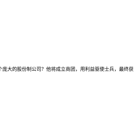
个庞大的股份制公司？他将成立商团，用利益驱使士兵，最终获