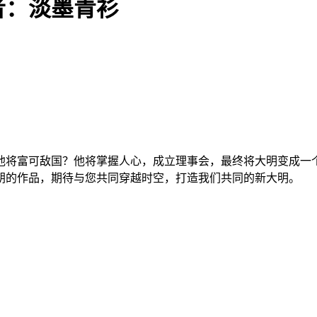
者：淡墨青衫
他将富可敌国？他将掌握人心，成立理事会，最终将大明变成一
明朝的作品，期待与您共同穿越时空，打造我们共同的新大明。