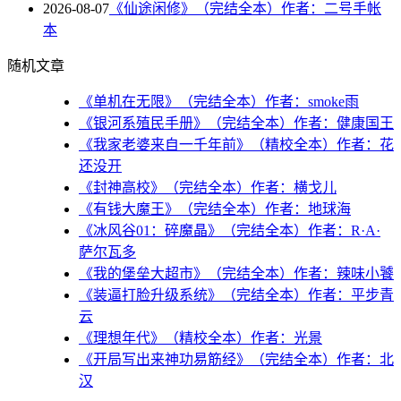
2026-08-07
《仙途闲修》（完结全本）作者：二号手帐
本
随机文章
《单机在无限》（完结全本）作者：smoke雨
《银河系殖民手册》（完结全本）作者：健康国王
《我家老婆来自一千年前》（精校全本）作者：花
还没开
《封神高校》（完结全本）作者：横戈儿
《有钱大魔王》（完结全本）作者：地球海
《冰风谷01：碎魔晶》（完结全本）作者：R·A·
萨尔瓦多
《我的堡垒大超市》（完结全本）作者：辣味小饕
《装逼打脸升级系统》（完结全本）作者：平步青
云
《理想年代》（精校全本）作者：光景
《开局写出来神功易筋经》（完结全本）作者：北
汉