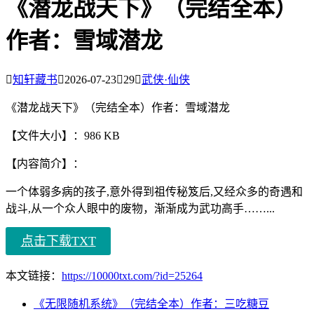
《潜龙战天下》（完结全本）
作者：雪域潜龙

知轩藏书

2026-07-23

29

武侠·仙侠
《潜龙战天下》（完结全本）作者：雪域潜龙
【文件大小】：986 KB
【内容简介】：
一个体弱多病的孩子,意外得到祖传秘笈后,又经众多的奇遇和
战斗,从一个众人眼中的废物，渐渐成为武功高手……...
点击下载TXT
本文链接：
https://10000txt.com/?id=25264
《无限随机系统》（完结全本）作者：三吃糖豆