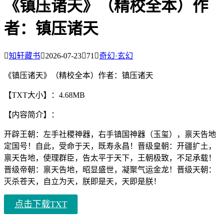
《镇压诸天》（精校全本）作
者：镇压诸天

知轩藏书

2026-07-23

71

奇幻·玄幻
《镇压诸天》（精校全本）作者：镇压诸天
【TXT大小】：4.68MB
【内容简介】：
开辟王朝：左手社稷神器，右手镇国神器（玉玺），禀天告地
定国号！自此，受命于天，既寿永昌！晋级皇朝：开疆扩土，
禀天告地，使理群臣，告太平于天下，王朝极致，不足承载！
晋级帝朝：禀天告地，昭显盛世，凝聚气运金龙！晋级天朝：
灭杀苍天，自立为天，朕即是天，天即是朕！
点击下载TXT