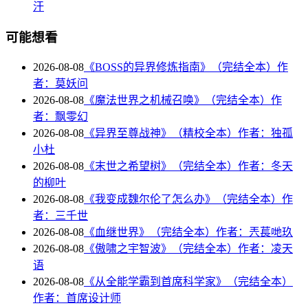
汗
可能想看
2026-08-08
《BOSS的异界修炼指南》（完结全本）作
者：莫妖问
2026-08-08
《魔法世界之机械召唤》（完结全本）作
者：飘零幻
2026-08-08
《异界至尊战神》（精校全本）作者：独孤
小杜
2026-08-08
《末世之希望树》（完结全本）作者：冬天
的柳叶
2026-08-08
《我变成魏尔伦了怎么办》（完结全本）作
者：三千世
2026-08-08
《血继世界》（完结全本）作者：兲萇哋玖
2026-08-08
《傲啸之宇智波》（完结全本）作者：凌天
语
2026-08-08
《从全能学霸到首席科学家》（完结全本）
作者：首席设计师