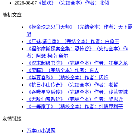
2026-08-07
《摇欢》（完结全本）作者：北倾
随机文章
《摸金玦之鬼门天师》（完结全本）作者：天下霸
唱
《厂妹,请自重》（完结全本）作者：白象王
《福尔摩斯探案全集：恐怖谷》（完结全本）作
者：阿瑟·柯南·道尔
《汉末超级书院》（完结全本）作者：狂妄之龙
《宝瞳》（完结全本）作者：东人
《华夏春秋》（精校全本）作者：闪烁
《抗日小山传奇》（完结全本）作者：老哲
《吞噬星空后传》（完结全本）作者：浅蓝雪域
《无敌仙帝系统》（完结全本）作者：醉思迁
《一等家丁》（精校全本）作者：纯情犀利哥
友情链接
万本txt小说网