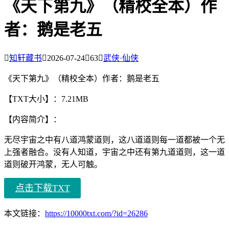
《天下第九》（精校全本）作
者：鹅是老五

知轩藏书

2026-07-24

63

武侠·仙侠
《天下第九》（精校全本）作者：鹅是老五
【TXT大小】：7.21MB
【内容简介】：
无尽宇宙之中有八道鸿蒙道则，这八道道则每一道都被一个无
上强者融合。没有人知道，宇宙之中还有第九道道则，这一道
道则破开鸿蒙，无人可触。
点击下载TXT
本文链接：
https://10000txt.com/?id=26286