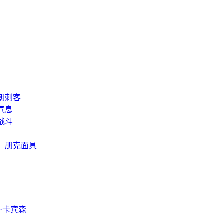
士
朝刺客
气息
战斗
：朋克面具
·卡宾森