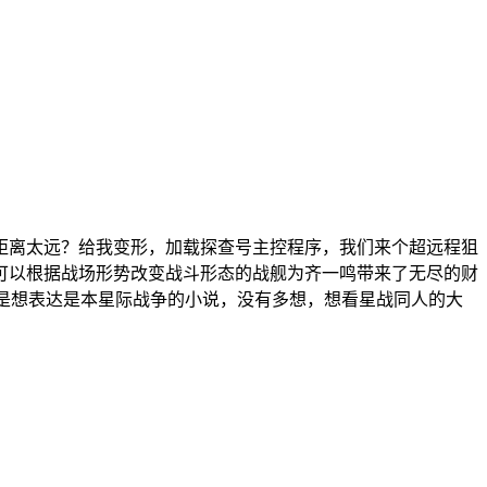
距离太远？给我变形，加载探查号主控程序，我们来个超远程狙
可以根据战场形势改变战斗形态的战舰为齐一鸣带来了无尽的财
是想表达是本星际战争的小说，没有多想，想看星战同人的大