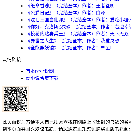
《绝命香魂》（完结全本）作者：王者鉴明
《公爵日记》（完结全本）作者：白泽
《混在三国当仙师》（完结全本）作者：爱吃小糖
《你好，克洛斯农场》（完结全本）作者：右边幸
《校花的贴身兵王》（完结全本）作者：天下无双
《异世之人生》（完结全本）作者：我爱冥想
《全能照妖镜》（完结全本）作者：草鱼L
友情链接
万本txt小说网
txt小说合集下载
此页面仅为方便本人自己搜索查找在网络上收集到的书籍的名
到本页面并且喜欢该书籍，请您通过正规渠道购买正版书籍阅