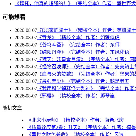
《拜托，他真的超强的！》（完结全本）作者：盛世野犬
可能想看
2026-08-07
《DC家的骑士》（精校全本）作者：英雄骑
2026-08-07
《吞龙》（精校全本）作者：如狼似虎
2026-08-07
《苍穹斗圣》（完结全本）作者：东佴
2026-08-07
《纯阳丹尊》（完结全本）作者：东风化语
2026-08-07
《遮天：妖皇雪月清》（完结全本）作者：唐
2026-08-07
《怪物召唤师》（完结全本）作者：完美骑士
2026-08-07
《血与火的赞歌》（完结全本）作者：坚果的
2026-08-07
《最强弃少》（完结全本）作者：鹅是老五
2026-08-07
《我用科学解释怪力乱神》（完结全本）作者
2026-08-07
《邪樱》（精校全本）作者：凝翠崖
随机文章
《北宋小厨师》（精校全本）作者：南希北庆
《质量效应第2卷：升天》（完结全本）作者：德鲁
《异世之财色兼收》（精校全本）作者：风浪