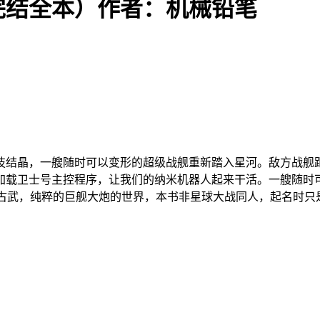
完结全本）作者：机械铅笔
技结晶，一艘随时可以变形的超级战舰重新踏入星河。敌方战舰
加载卫士号主控程序，让我们的纳米机器人起来干活。一艘随时
无古武，纯粹的巨舰大炮的世界，本书非星球大战同人，起名时只