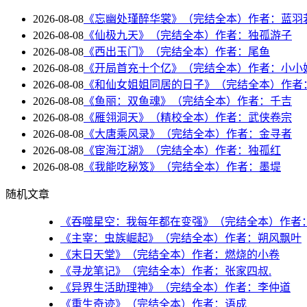
2026-08-08
《忘幽处瑾醉华裳》（完结全本）作者：蓝羽
2026-08-08
《仙极九天》（完结全本）作者：独孤游子
2026-08-08
《西出玉门》（完结全本）作者：尾鱼
2026-08-08
《开局首充十个亿》（完结全本）作者：小小
2026-08-08
《和仙女姐姐同居的日子》（完结全本）作者
2026-08-08
《鱼丽：双鱼魂》（完结全本）作者：千吉
2026-08-08
《雁翎洞天》（精校全本）作者：武侠卷宗
2026-08-08
《大唐乘风录》（完结全本）作者：金寻者
2026-08-08
《宦海江湖》（完结全本）作者：独孤红
2026-08-08
《我能吃秘笈》（完结全本）作者：墨堤
随机文章
《吞噬星空：我每年都在变强》（完结全本）作者
《主宰：虫族崛起》（完结全本）作者：朔风飘叶
《末日天堂》（完结全本）作者：燃烧的小卷
《寻龙笔记》（完结全本）作者：张家四叔.
《异界生活助理神》（完结全本）作者：李仲道
《重生奇迹》（完结全本）作者：语成