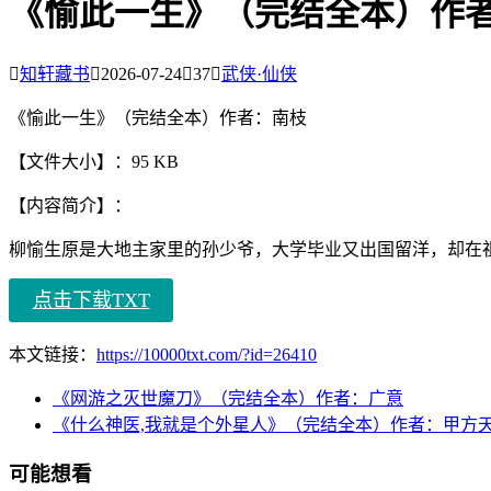
《愉此一生》（完结全本）作

知轩藏书

2026-07-24

37

武侠·仙侠
《愉此一生》（完结全本）作者：南枝
【文件大小】：95 KB
【内容简介】：
柳愉生原是大地主家里的孙少爷，大学毕业又出国留洋，却在
点击下载TXT
本文链接：
https://10000txt.com/?id=26410
《网游之灭世魔刀》（完结全本）作者：广意
《什么神医,我就是个外星人》（完结全本）作者：甲方
可能想看