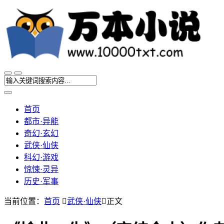
首页
都市·异能
奇幻·玄幻
武侠·仙侠
科幻·游戏
惊悚·灵异
历史·军事
当前位置：
首页

武侠·仙侠

正文