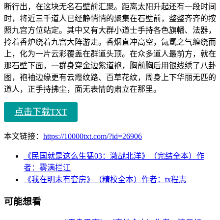
断行出，在这块无名石壁前汇聚。距离太阳升起还有一段时间
时，将近三千道人已经静悄悄的聚集在石壁前，整整齐齐的按
照九宫方位站定。其中又有大群小道士手持各色旗幡、法器，
拎着香炉绕着九宫大阵游走。香烟直冲高空，氤氲之气缠绕而
上，化为一片云彩覆盖在群道头顶。在众多道人最前方，就在
那石壁下面，一群身穿金边紫道袍，胸前胸后用银线绣了八卦
图，袍袖边缘更有云霞纹路、百草花纹，周身上下华丽无匹的
道人，正手持拂尘，面无表情的肃立在那里。
点击下载TXT
本文链接：
https://10000txt.com/?id=26906
《民国就是这么生猛03：激战北洋》（完结全本）作
者：雾满拦江
《我在明末有套房》（精校全本）作者：tx程志
可能想看