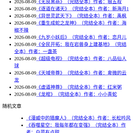
2026-08-09
《无良黑商》（完结全本）作者：狼五叔
2026-08-09
《逐道在诸天》（完结全本）作者：新海月1
2026-08-09
《异世灵武天下》（完结全本）作者：禹枫
2026-08-09
《重生成蛇之龙神》（完结全本）作者：海
椒不辣
2026-08-09
《九岁小妖后》（完结全本）作者：恋月儿
2026-08-09
《全民开拓：我在岩兽身上建基地》（完结
全本）作者：一盏茶
2026-08-09
《超级电视》（完结全本）作者：八品仙人
球
2026-08-09
《天域帝尊》（完结全本）作者：卑微的云
龙
2026-08-09
《虚道神尊》（完结全本）作者：红米粥
2026-08-09
《龙棺》（完结全本）作者：小小青蛇
随机文章
《漫威中的猎魔人》（完结全本）作者：长松吟风
《吞噬星空：我每年都在变强》（完结全本）作
者：白菜有点甜