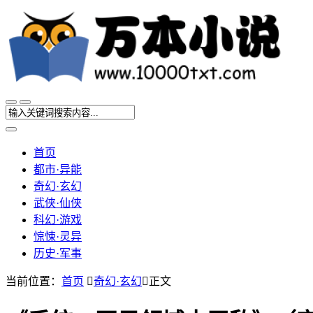
首页
都市·异能
奇幻·玄幻
武侠·仙侠
科幻·游戏
惊悚·灵异
历史·军事
当前位置：
首页

奇幻·玄幻

正文