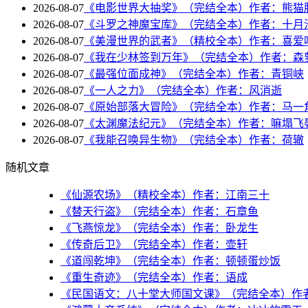
2026-08-07
《电影世界大抽奖》（完结全本）作者：熊猫
2026-08-07
《斗罗之神魔宝库》（完结全本）作者：十月
2026-08-07
《美漫世界的武者》（精校全本）作者：喜爱
2026-08-07
《我在少林签到万年》（完结全本）作者：森
2026-08-07
《最强位面成神》（完结全本）作者：青铜峡
2026-08-07
《一人之力》（完结全本）作者：风消逝
2026-08-07
《原始部落大冒险》（完结全本）作者：马一
2026-08-07
《太渊魔法纪元》（完结全本）作者：嘛塌飞
2026-08-07
《我能召唤异生物》（完结全本）作者：荷辙
随机文章
《仙源农场》（精校全本）作者：江南三十
《替天行盗》（完结全本）作者：石章鱼
《飞燕惊龙》（完结全本）作者：卧龙生
《传奇后卫》（完结全本）作者：壶轩
《道闯乾坤》（完结全本）作者：顿顿蛋炒饭
《重生奇迹》（完结全本）作者：语成
《民国语文：八十堂大师国文课》（完结全本）作者