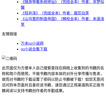
《随身带着系统修仙》（完结全本）作者：非梦似
醒
《轻井泽》（完结全本）作者：碧蕊白莲
《山沟里的制造帝国》（精校全本）作者：未语浅
笑
友情链接
万本txt小说网
txt小说合集下载
此页面仅为方便本人自己搜索查找在网络上收集到的书籍的名
称和简介而使用，不做书籍内容本体的对外分享传播与售卖，
故而对书籍的下载设置了密码以防止书籍被下载！如您无意间
访问到本页面并且喜欢该书籍，请您通过正规渠道购买正版书
籍阅读以支持书籍创作者的辛勤成果。