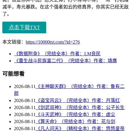
减半，寿元暴跌。在这个强者如云的修真界，你其实已经无敌
了。
点击下载TXT
本文链接：
https://10000txt.com/?id=276
《数据附身》（完结全本）作者：LM良民
《重生战斗民族富二代》（完结全本）作者：填膺
可能想看
2026-08-11
《主神聊天群》（完结全本）作者：鲁有二
郎
2026-08-11
《盗宝风云》（完结全本）作者：月落红
2026-08-11
《剑武双神》（完结全本）作者：公子长生
2026-08-11
《斗天武神》（完结全本）作者：虚尘
2026-08-11
《算天命》（完结全本）作者：花与剑
2026-08-11
《凡人问天》（精校全本）作者：悠悠皇帝