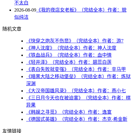
不太白
2026-08-09
《我的夜店女老板》（完结全本）作者：貌
似纯洁
随机文章
《快穿之炮灰不伤悲》（完结全本）作者：游7
《神人沈度》（完结全本）作者：神人沈度
《铁血战兵》（完结全本）作者：血中情
《轻井泽》（完结全本）作者：碧蕊白莲
《表白失败就变强》（完结全本）作者：辛马甲
《暗黑大陆之移动堡垒》（完结全本）作者：炼狱
深渊
《大汉帝国雄风录》（完结全本）作者：燕小七
《三日月今天也在被迫害》（完结全本）作者：棋
异果
《韩娱之寻觅》（完结全本）作者：逸寞
《德国式英雄》（完结全本）作者：杰克·希金斯
友情链接