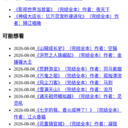
《影视世界当首富》（完结全本）作者：夜天下
《神级大店长：亿万灵宠秒速进化》（完结全本）作
者：隔江唱晚
可能想看
2026-08-08
《山贼成长史》（完结全本）作者：空猫
2026-08-08
《洪荒之人族崛起》（完结全本）作者：金
锤锤大王
2026-08-08
《荒野游龙》（完结全本）作者：司马紫烟
2026-08-08
《万鬼之祖》（完结全本）作者：孤独漂流
2026-08-08
《风尘刀客》（完结全本）作者：马到
2026-08-08
《雪满天山》（完结全本）作者：沧月
2026-08-08
《诸天祖师模拟器》（完结全本）作者：灵
灵吼
2026-08-08
《七岁的我，香火成神了！》（完结全本）
作者：江火香猫
2026-08-08
《花重锦官城》（完结全本）作者：凝陇