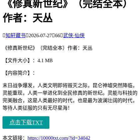
《修真新世纪》（完结全本）
作者：天丛

知轩藏书

2026-07-27

66

武侠·仙侠
《修真新世纪》（完结全本）作者：天丛
【文件大小】：4.1 MB
【内容简介】：
末日战争爆发，人类文明即将毁灭之际，昆仑神墟突然降临，
灵能重现，人类一举进化到全民修真的新世纪。灵能与科技的
完美融合，这是人类最好的时代，也是最为波澜壮阔的时代，
等待人类征服的只有无尽星海！
点击下载TXT
本文链接：
https://10000txt.com/?id=34042