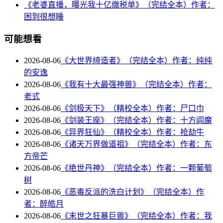
《老婆直播，曝光我十亿缴税单》（完结全本）作者：
困到很想睡
可能想看
2026-08-06
《大世界缔造者》（完结全本）作者：纯纯
的安逸
2026-08-06
《我有十大最强神兽》（完结全本）作者：
老式
2026-08-06
《剑极天下》（精校全本）作者：尸口巾
2026-08-06
《剑装王座》（完结全本）作者：十方阎魔
2026-08-06
《异界狂仙》（精校全本）作者：抢劫牛
2026-08-06
《诸天万界做道祖》（完结全本）作者：东
方帝芒
2026-08-06
《绝世丹神》（完结全本）作者：一颗葡萄
树
2026-08-06
《恶毒反派的洗白计划》（完结全本）作
者：醉皓月
2026-08-06
《末世之狂暴巨兽》（完结全本）作者：我