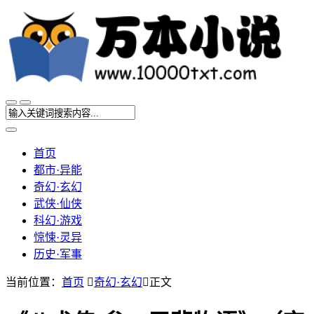
首页
都市·异能
奇幻·玄幻
武侠·仙侠
科幻·游戏
惊悚·灵异
历史·军事
当前位置：
首页

奇幻·玄幻

正文