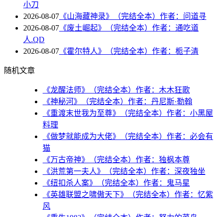
小刀
2026-08-07
《山海藏神录》（完结全本）作者：问道寻
2026-08-07
《废土崛起》（完结全本）作者：通吃道
人.QD
2026-08-07
《霍尔特人》（完结全本）作者：栀子清
随机文章
《龙醒法师》（完结全本）作者：木木狂歌
《神秘河》（完结全本）作者：丹尼斯·勒翰
《重渡末世我为至尊》（完结全本）作者：小黑屋
料理
《做梦就能成为大佬》（完结全本）作者：必会有
猫
《万古帝神》（完结全本）作者：独枫本尊
《洪荒第一夫人》（完结全本）作者：深夜独坐
《纽扣杀人案》（完结全本）作者：鬼马星
《英雄联盟之啸傲天下》（完结全本）作者：忆紫
风