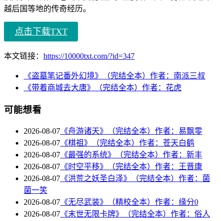
越后国等地的传奇经历。
点击下载TXT
本文链接：
https://10000txt.com/?id=347
《盗墓笔记番外幻境》（完结全本）作者：南派三叔
《带着商城去大唐》（完结全本）作者：花虎
可能想看
2026-08-07
《舟游诸天》（完结全本）作者：易飘零
2026-08-07
《棋祖》（完结全本）作者：苍天白鹤
2026-08-07
《最强的系统》（完结全本）作者：新丰
2026-08-07
《时空平移》（完结全本）作者：王晋康
2026-08-07
《洪荒之妖圣白泽》（完结全本）作者：菌
菌一笑
2026-08-07
《无尽武装》（精校全本）作者：缘分0
2026-08-07
《末世无限卡牌》（完结全本）作者：俗人