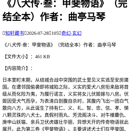
《八犬传·叁：甲斐物语》（完
结全本）作者：曲亭马琴

知轩藏书

2026-07-28

105

奇幻·玄幻
《八犬传·叁：甲斐物语》（完结全本）作者：曲亭马琴
【文件大小】：461 KB
【内容简介】：
日本室町末期，从结城合战中突围的武士里见义实逃至安房建
国。在遭邻国偷袭即将城陷之际，义实的爱犬八房衔来敌将首
级从而化险为夷，为履行诺言，义实将女儿伏姬嫁与八房。伏
姬因受犬气而孕，为表清白剖腹自杀时，其腹内飞出一团白气
散向八方，从此诞生了持有仁、义、礼、智、忠、信、孝、悌
八颗灵珠的八犬士。真假村雨丸、芳流阁决斗、对牛楼鏖仇、
庚申山妖猫、亲兵卫伏虎雄壮华丽、异想天开的传奇物语就此
展开。此为第三卷《甲斐物语》。主要讲述犬士们在甲斐国、