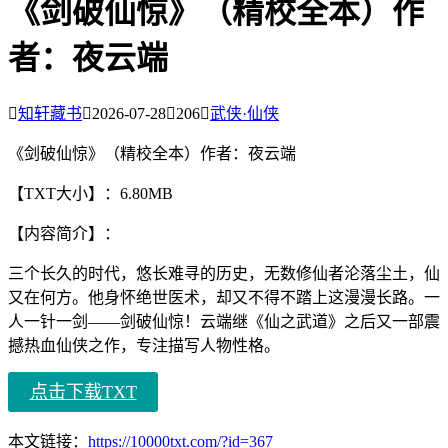
《剑破仙惊》（精校全本）作
者：夜云端

知轩藏书

2026-07-28

206

武侠·仙侠
《剑破仙惊》（精校全本）作者：夜云端
【TXT大小】：6.80MB
【内容简介】：
三个长久的时代，悠长难寻的历史，无数修仙者沦落尘土，仙
又在何方。他身怀绝世医术，却又不得不踏上这漫漫长路。一
人一针一剑——剑破仙惊！云端继《仙之武道》之后又一部震
撼热血仙侠之作，专注描写人物性格。
点击下载TXT
本文链接：
https://10000txt.com/?id=367