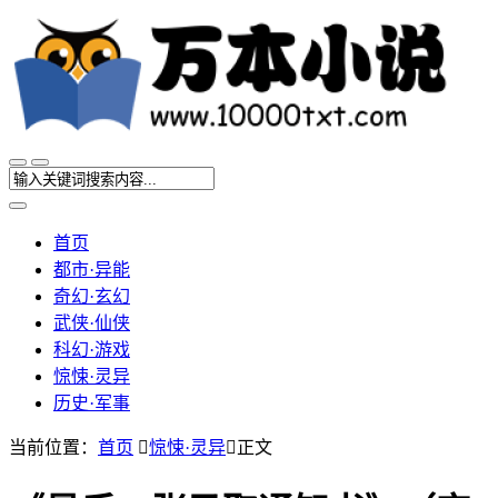
首页
都市·异能
奇幻·玄幻
武侠·仙侠
科幻·游戏
惊悚·灵异
历史·军事
当前位置：
首页

惊悚·灵异

正文