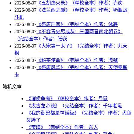
2026-08-07
《五胡烽火录》（精校全本）作者：赤虎
2026-08-07
《法兰西之狐》（精校全本）作者：奶瓶战
斗机
2026-08-07
《盛唐刑官》（完结全本）作者：沐轶
2026-08-07
《不容青史尽成灰：三国两晋南北朝卷》
（完结全本）作者：张嵚
2026-08-07
《大宋第一太子》（完结全本）作者：九天
枫
2026-08-07
《秘密使命》（完结全本）作者：虎钺
2026-08-07
《盛唐风华》（完结全本）作者：天使奥斯
卡
随机文章
《诸侯争霸》（精校全本）作者：月鼠
《太古龙帝诀》（完结全本）作者：千年老龟
《我的御兽都是神话级》（完结全本）作者：大鱼
又胖了
《宝瞳》（完结全本）作者：东人