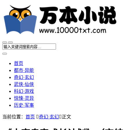
首页
都市·异能
奇幻·玄幻
武侠·仙侠
科幻·游戏
惊悚·灵异
历史·军事
当前位置：
首页

奇幻·玄幻

正文