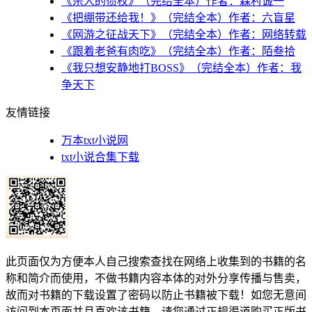
《杀人的债权》（完结全本）作者：森村诚一
《把绷带还给我！》（完结全本）作者：六盲星
《网游之征战天下》（完结全本）作者：网络转载
《跟着老爸有肉吃》（完结全本）作者：陌叁拾
《我只想安静地打BOSS》（完结全本）作者：我
争天下
友情链接
万本txt小说网
txt小说合集下载
此页面仅为方便本人自己搜索查找在网络上收集到的书籍的名
称和简介而使用，不做书籍内容本体的对外分享传播与售卖，
故而对书籍的下载设置了密码以防止书籍被下载！如您无意间
访问到本页面并且喜欢该书籍，请您通过正规渠道购买正版书