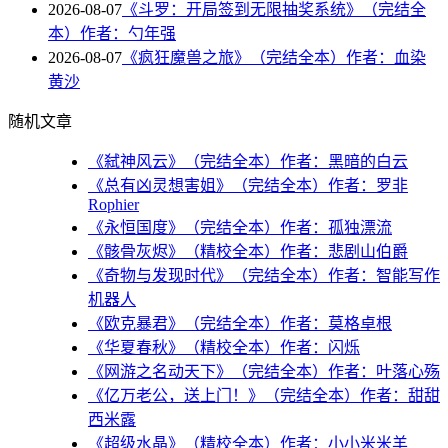
2026-08-07
《斗罗：开局签到无限抽奖系统》（完结全
本）作者：勺年强
2026-08-07
《疯狂魔兽之旅》（完结全本）作者：血染
黄沙
随机文章
《弑神风云》（完结全本）作者：黑暗的白云
《总有凶灵想害姐》（完结全本）作者：罗非
Rophier
《永恒国度》（完结全本）作者：孤独漂流
《骸骨灰烬》（精校全本）作者：悲剧山伯爵
《奇物与发现时代》（完结全本）作者：智能写作
机器人
《欧克暴君》（完结全本）作者：莫格卓根
《华夏春秋》（精校全本）作者：闪烁
《网游之名动天下》（完结全本）作者：叶落心殇
《亿万老公，送上门！》（完结全本）作者：甜甜
西米露
《超级水晶》（精校全本）作者：小小米米羊