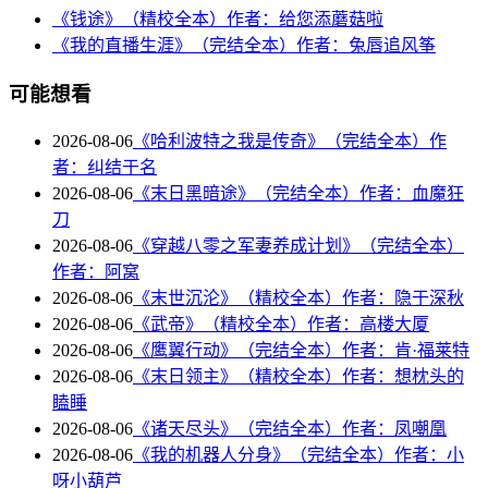
《钱途》（精校全本）作者：给您添蘑菇啦
《我的直播生涯》（完结全本）作者：兔唇追风筝
可能想看
2026-08-06
《哈利波特之我是传奇》（完结全本）作
者：纠结于名
2026-08-06
《末日黑暗途》（完结全本）作者：血魔狂
刀
2026-08-06
《穿越八零之军妻养成计划》（完结全本）
作者：阿窝
2026-08-06
《末世沉沦》（精校全本）作者：隐于深秋
2026-08-06
《武帝》（精校全本）作者：高楼大厦
2026-08-06
《鹰翼行动》（完结全本）作者：肯·福莱特
2026-08-06
《末日领主》（精校全本）作者：想枕头的
瞌睡
2026-08-06
《诸天尽头》（完结全本）作者：凤嘲凰
2026-08-06
《我的机器人分身》（完结全本）作者：小
呀小葫芦