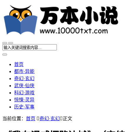
首页
都市·异能
奇幻·玄幻
武侠·仙侠
科幻·游戏
惊悚·灵异
历史·军事
当前位置：
首页

奇幻·玄幻

正文