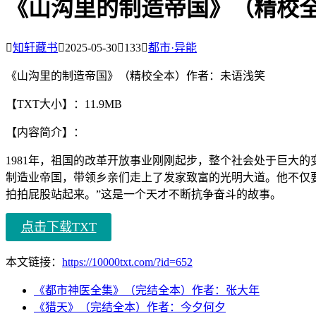
《山沟里的制造帝国》（精校

知轩藏书

2025-05-30

133

都市·异能
《山沟里的制造帝国》（精校全本）作者：未语浅笑
【TXT大小】：11.9MB
【内容简介】：
1981年，祖国的改革开放事业刚刚起步，整个社会处于巨大
制造业帝国，带领乡亲们走上了发家致富的光明大道。他不仅
拍拍屁股站起来。”这是一个天才不断抗争奋斗的故事。
点击下载TXT
本文链接：
https://10000txt.com/?id=652
《都市神医全集》（完结全本）作者：张大年
《猎天》（完结全本）作者：今夕何夕