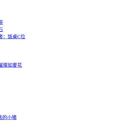
哥
石
者：饭桌C位
璀璨如夏花
法的小猪