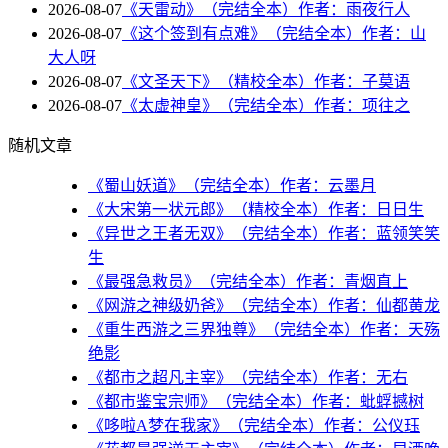
2026-08-07
《天雷动》（完结全本）作者：雨夜行人
2026-08-07
《这个签到有点难》（完结全本）作者：山
大人呀
2026-08-07
《文圣天下》（精校全本）作者：子莫语
2026-08-07
《太虚神皇》（完结全本）作者：项往之
随机文章
《蜀山妖道》（完结全本）作者：云墨月
《大宋第一状元郎》（精校全本）作者：日日生
《异世之王者无双》（完结全本）作者：蓝领笑笑
生
《最强急救员》（完结全本）作者：青烟直上
《网游之神级奶爸》（完结全本）作者：仙都黄龙
《重生西游之三界独尊》（完结全本）作者：天殇
绝影
《都市之超凡主宰》（完结全本）作者：无右
《都市鉴宝宗师》（完结全本）作者：蚍蜉撼树
《哆啦A梦在我家》（完结全本）作者：公仪珏