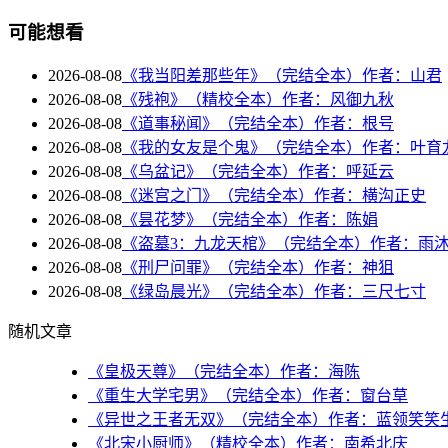
可能想看
2026-08-08
《我当阳差那些年》（完结全本）作者：山君
2026-08-08
《残袍》（精校全本）作者：风御九秋
2026-08-08
《道事秘闻》（完结全本）作者：根号
2026-08-08
《我的女友是个鬼》（完结全本）作者：叶育
2026-08-08
《乌盆记》（完结全本）作者：呼延云
2026-08-08
《迷宫之门》（完结全本）作者：横沟正史
2026-08-08
《昙花梦》（完结全本）作者：陈娟
2026-08-08
《盗墓3：九龙天棺》（完结全本）作者：雨
2026-08-08
《刑尸问罪》（完结全本）作者：神狙
2026-08-08
《绿岛晨光》（完结全本）作者：三尺七寸
随机文章
《皇极天尊》（完结全本）作者：海陈
《重生大学宅男》（完结全本）作者：窗台草
《异世之王者无双》（完结全本）作者：蓝领笑笑
《北宋小厨师》（精校全本）作者：南希北庆