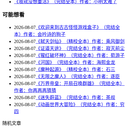
《我就没想重活》（完结全本）作者：小明太难了
可能想看
2026-08-07
《欢迎来到古古怪怪游戏盒子》（完结全
本）作者：会吟诗的狗子
2026-08-07
《弑天剑仙》（精校全本）作者：乘风御剑
2026-08-07
《证道天途》（完结全本）作者：寂灭前尘
2026-08-07
《猩红破坏神》（完结全本）作者：荀游子
2026-08-07
《河国》（完结全本）作者：海熙金龙
2026-08-07
《魔种起源》（精校全本）作者：石三
2026-08-07
《无限之魔人》（完结全本）作者：逐臣
2026-08-07
《万界帝皇：开局召唤群雄》（完结全本）
作者：你再再再猜猜
2026-08-07
《迷失蔚蓝》（完结全本）作者：茶叔
2026-08-07
《动画世界大冒险》（完结全本）作者：穷
四
随机文章