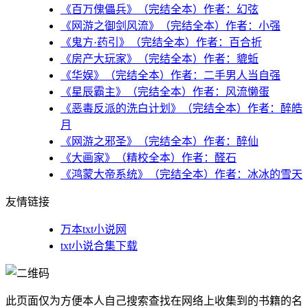
《百万傀儡兵》（完结全本）作者：幻弦
《网游之御剑风流》（完结全本）作者：小强
《鬼方·药引》（完结全本）作者：百合折
《房产大玩家》（完结全本）作者：貔蚯
《华娱》（完结全本）作者：二手男人当自强
《星辰霸主》（完结全本）作者：风流懒蛋
《恶毒反派的洗白计划》（完结全本）作者：醉皓
月
《网游之邪圣》（完结全本）作者：醉仙
《大画家》（精校全本）作者：醛石
《鸿蒙大帝系统》（完结全本）作者：冰冰的雪天
友情链接
万本txt小说网
txt小说合集下载
此页面仅为方便本人自己搜索查找在网络上收集到的书籍的名