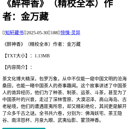
《醉神香》（精校全本）作
者：金万藏

知轩藏书

2025-05-30

188

惊悚·灵异
《醉神香》（精校全本）作者：金万藏
【TXT大小】：1.13MB
【内容简介】：
茶文化博大精深，包罗万象，从中不仅能一窥中国文明的沧海
桑田，也能一睹中国茶人的奇事趣闻。这个故事讲述了中国茶
人的诡异经历，他们为了种茶、制茶、运茶、斗茶，甚至为了
中国茶叶的兴衰，走过了深林雪原、大漠沼泽、高山海岛、古
老秘境，他们的遭遇匪夷所思，却又精彩绝伦，其间更是解开
了众多千古之谜。全书共六卷，分别为：佛海妖宅、茶王隐
谷、南洋怨杯、月泉九眼、武夷仙影、蒙顶神香。