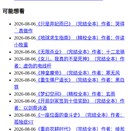
可能想看
2026-08-06
《只是弃妃而已》（完结全本）作者：哭得
｀真做作
2026-08-06
《地球求生指南》（精校全本）作者：伴读
小牧童
2026-08-06
《无限杀业》（完结全本）作者：十二龙骑
2026-08-06
《女儿，我真的不是死神》（完结全本）作
者：虚伪的电线杆
2026-08-06
《神皇魔帝》（完结全本）作者：寒无风
2026-08-06
《重生僵尸道长》（完结全本）作者：黑白
铁
2026-08-06
《梦幻空间》（精校全本）作者：玄雨
2026-08-06
《开局剑冢签到十倍奖励》（完结全本）作
者：以剑祭诗酒
2026-08-06
《一座位面的奋斗史》（完结全本）作者：
孤独症ST
2026-08-06
《重启农耕时代》（完结全本）作者：绫淞