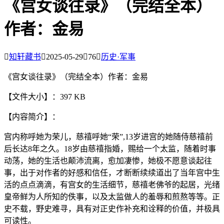
《宫女谈往录》（完结全本）
作者：金易

知轩藏书

2025-05-29

76

历史·军事
《宫女谈往录》（完结全本）作者：金易
【文件大小】：397 KB
【内容简介】：
宫内称呼她为荣儿，慈禧呼她“荣”,13岁进宫的她随侍慈禧前
后长达8年之久。18岁由慈禧指婚，赐给一个太监，随着时事
动荡，她的生活也颠沛流离，愈加凄惨，她极不愿意谈起往
事，出于对作者的好感和信任，才断断续续道出了当年宫中生
活的点点滴滴，有宫女的生活细节，慈禧老佛爷的起居，光绪
皇帝鲜为人所知的佚事，以及太监做人的羞辱和煎熬等等。正
史不载，野史难寻，具有对正史作补充和诠释的价值，并极具
可读性。