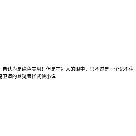
：自认为是绝色美男！但是在别人的眼中，只不过是一个记不住
魔卫道的悬疑鬼怪武侠小说！