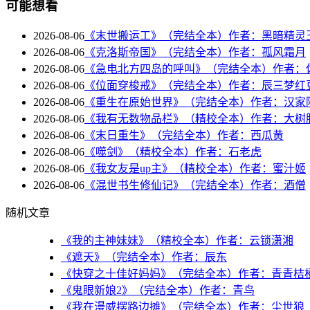
可能想看
2026-08-06
《末世搬运工》（完结全本）作者：黑暗精灵
2026-08-06
《克洛斯帝国》（完结全本）作者：孤风霜月
2026-08-06
《急电北方四岛的呼叫》（完结全本）作者：
2026-08-06
《位面穿梭戒》（完结全本）作者：辰三梦红
2026-08-06
《重生在原始世界》（完结全本）作者：汉家院
2026-08-06
《我有无数物品栏》（精校全本）作者：大树
2026-08-06
《末日重生》（完结全本）作者：西瓜黄
2026-08-06
《噬剑》（精校全本）作者：石老虎
2026-08-06
《我女友是up主》（精校全本）作者：蜜汁姬
2026-08-06
《混世书生修仙记》（完结全本）作者：酒僧
随机文章
《我的主神妹妹》（精校全本）作者：云锁潇湘
《遮天》（完结全本）作者：辰东
《快穿之十佳好妈妈》（完结全本）作者：青青桔
《鬼眼新娘2》（完结全本）作者：青鸟
《我在漫威摆路边摊》（完结全本）作者：尘世狼