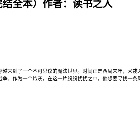
完结全本）作者：读书之人
穿越来到了一个不可思议的魔法世界。时间正是西周末年，犬戎
战争。作为一个炮灰，在这一片纷纷扰扰之中，他想要寻找一条