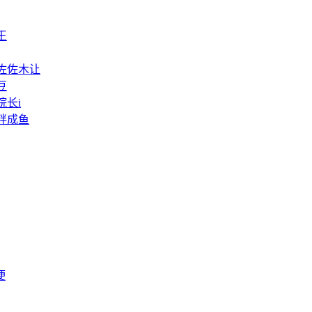
王
佐佐木让
豆
长i
胖成鱼
梗