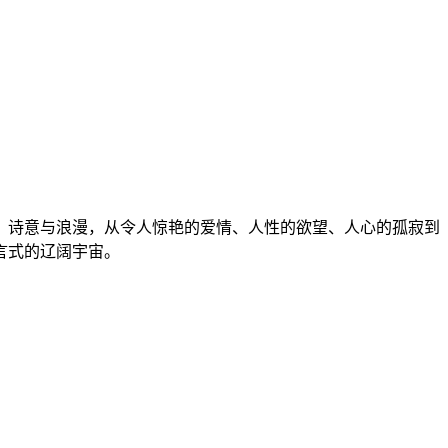
，诗意与浪漫，从令人惊艳的爱情、人性的欲望、人心的孤寂到
言式的辽阔宇宙。