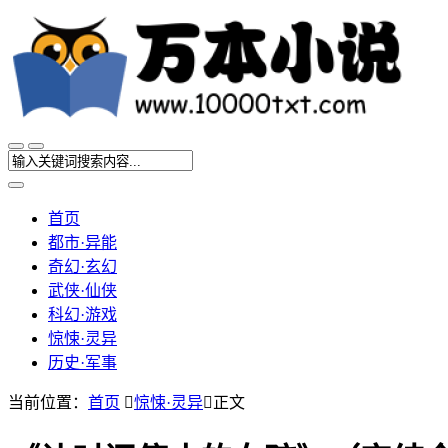
首页
都市·异能
奇幻·玄幻
武侠·仙侠
科幻·游戏
惊悚·灵异
历史·军事
当前位置：
首页

惊悚·灵异

正文