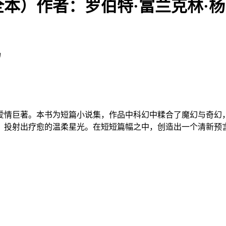
本）作者：罗伯特·富兰克林·杨
杨
爱情巨著。本书为短篇小说集，作品中科幻中糅合了魔幻与奇幻
，投射出疗愈的温柔星光。在短短篇幅之中，创造出一个清新预