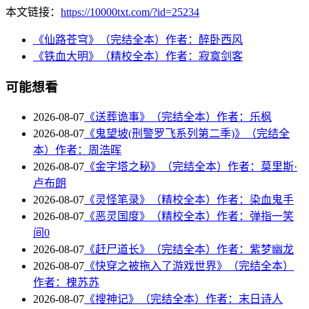
本文链接：
https://10000txt.com/?id=25234
《仙路苍穹》（完结全本）作者：醉卧西风
《铁血大明》（精校全本）作者：寂寞剑客
可能想看
2026-08-07
《送葬诡事》（完结全本）作者：乐枫
2026-08-07
《鬼望坡(刑警罗飞系列第二季)》（完结全
本）作者：周浩晖
2026-08-07
《金字塔之秘》（完结全本）作者：莫里斯·
卢布朗
2026-08-07
《灵怪笔录》（精校全本）作者：染血鬼手
2026-08-07
《恶灵国度》（精校全本）作者：弹指一笑
间0
2026-08-07
《赶尸道长》（完结全本）作者：紫梦幽龙
2026-08-07
《快穿之被拖入了游戏世界》（完结全本）
作者：槐苏苏
2026-08-07
《搜神记》（完结全本）作者：末日诗人