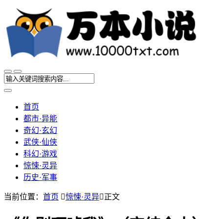
首页
都市·异能
奇幻·玄幻
武侠·仙侠
科幻·游戏
惊悚·灵异
历史·军事
当前位置：
首页

惊悚·灵异

正文