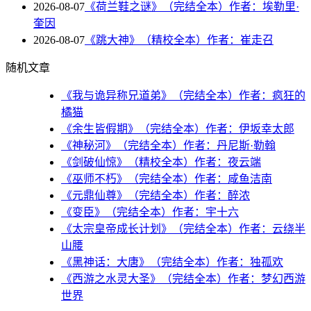
2026-08-07
《荷兰鞋之谜》（完结全本）作者：埃勒里·
奎因
2026-08-07
《跳大神》（精校全本）作者：崔走召
随机文章
《我与诡异称兄道弟》（完结全本）作者：疯狂的
橘猫
《余生皆假期》（完结全本）作者：伊坂幸太郎
《神秘河》（完结全本）作者：丹尼斯·勒翰
《剑破仙惊》（精校全本）作者：夜云端
《巫师不朽》（完结全本）作者：咸鱼洁南
《元鼎仙尊》（完结全本）作者：醉浓
《变臣》（完结全本）作者：宇十六
《太宗皇帝成长计划》（完结全本）作者：云绕半
山腰
《黑神话：大唐》（完结全本）作者：独孤欢
《西游之水灵大圣》（完结全本）作者：梦幻西游
世界