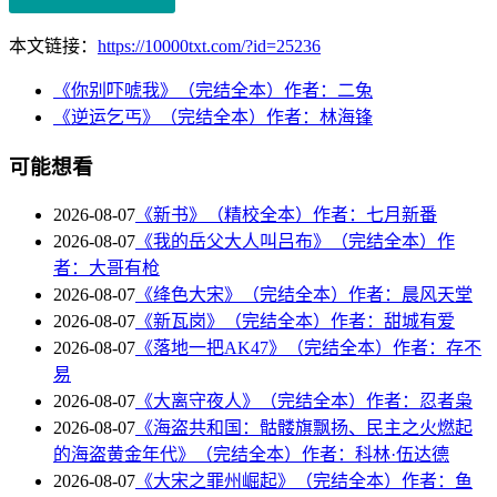
本文链接：
https://10000txt.com/?id=25236
《你别吓唬我》（完结全本）作者：二兔
《逆运乞丐》（完结全本）作者：林海锋
可能想看
2026-08-07
《新书》（精校全本）作者：七月新番
2026-08-07
《我的岳父大人叫吕布》（完结全本）作
者：大哥有枪
2026-08-07
《绛色大宋》（完结全本）作者：晨风天堂
2026-08-07
《新瓦岗》（完结全本）作者：甜城有爱
2026-08-07
《落地一把AK47》（完结全本）作者：存不
易
2026-08-07
《大离守夜人》（完结全本）作者：忍者枭
2026-08-07
《海盗共和国：骷髅旗飘扬、民主之火燃起
的海盗黄金年代》（完结全本）作者：科林·伍达德
2026-08-07
《大宋之罪州崛起》（完结全本）作者：鱼