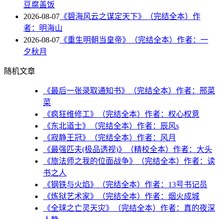
豆腐盖饭
2026-08-07
《碧海风云之谋定天下》（完结全本）作
者：明海山
2026-08-07
《重生明朝当皇帝》（完结全本）作者：一
夕秋月
随机文章
《最后一张录取通知书》（完结全本）作者：邢菜
菜
《疯狂维修工》（完结全本）作者：权心权意
《东北道士》（完结全本）作者：辰风s
《寂静王冠》（完结全本）作者：风月
《最强匹夫(极品透视)》（精校全本）作者：大头
《旅法师之我的位面战争》（完结全本）作者：读
书之人
《钢铁与火焰》（完结全本）作者：13号书记员
《炼狱艺术家》（完结全本）作者：烟火成城
《全球之亡灵天灾》（完结全本）作者：真的夜深