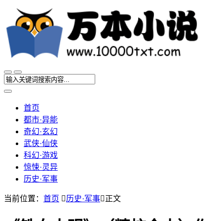
首页
都市·异能
奇幻·玄幻
武侠·仙侠
科幻·游戏
惊悚·灵异
历史·军事
当前位置：
首页

历史·军事

正文