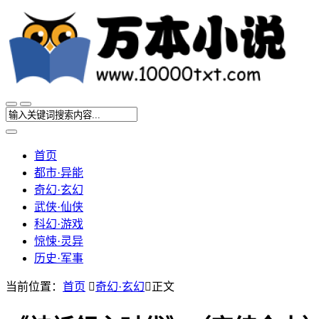
首页
都市·异能
奇幻·玄幻
武侠·仙侠
科幻·游戏
惊悚·灵异
历史·军事
当前位置：
首页

奇幻·玄幻

正文