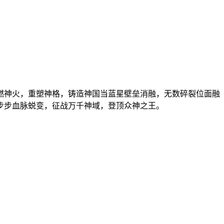
燃神火，重塑神格，铸造神国当蓝星壁垒消融，无数碎裂位面融
步步血脉蜕变，征战万千神域，登顶众神之王。