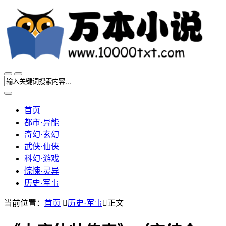
首页
都市·异能
奇幻·玄幻
武侠·仙侠
科幻·游戏
惊悚·灵异
历史·军事
当前位置：
首页

历史·军事

正文