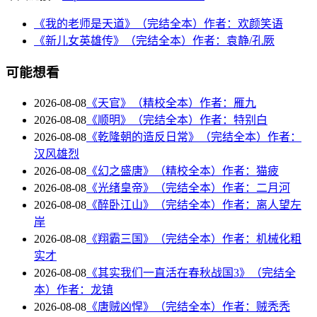
《我的老师是天道》（完结全本）作者：欢颜笑语
《新儿女英雄传》（完结全本）作者：袁静/孔厥
可能想看
2026-08-08
《天官》（精校全本）作者：雁九
2026-08-08
《顺明》（完结全本）作者：特别白
2026-08-08
《乾隆朝的造反日常》（完结全本）作者：
汉风雄烈
2026-08-08
《幻之盛唐》（精校全本）作者：猫疲
2026-08-08
《光绪皇帝》（完结全本）作者：二月河
2026-08-08
《醉卧江山》（完结全本）作者：离人望左
岸
2026-08-08
《翔霸三国》（完结全本）作者：机械化粗
实才
2026-08-08
《其实我们一直活在春秋战国3》（完结全
本）作者：龙镇
2026-08-08
《唐贼凶悍》（完结全本）作者：贼秃秃