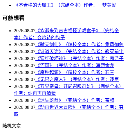
《不合格的大魔王》（完结全本）作者：一梦黄粱
可能想看
2026-08-07
《欢迎来到古古怪怪游戏盒子》（完结全
本）作者：会吟诗的狗子
2026-08-07
《弑天剑仙》（精校全本）作者：乘风御剑
2026-08-07
《证道天途》（完结全本）作者：寂灭前尘
2026-08-07
《猩红破坏神》（完结全本）作者：荀游子
2026-08-07
《河国》（完结全本）作者：海熙金龙
2026-08-07
《魔种起源》（精校全本）作者：石三
2026-08-07
《无限之魔人》（完结全本）作者：逐臣
2026-08-07
《万界帝皇：开局召唤群雄》（完结全本）
作者：你再再再猜猜
2026-08-07
《迷失蔚蓝》（完结全本）作者：茶叔
2026-08-07
《动画世界大冒险》（完结全本）作者：穷
四
随机文章