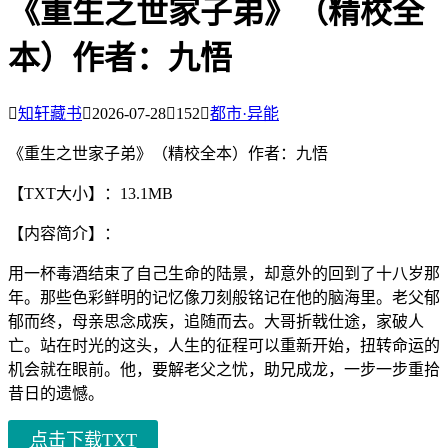
《重生之世家子弟》（精校全
本）作者：九悟

知轩藏书

2026-07-28

152

都市·异能
《重生之世家子弟》（精校全本）作者：九悟
【TXT大小】：13.1MB
【内容简介】：
用一杯毒酒结束了自己生命的陆景，却意外的回到了十八岁那
年。那些色彩鲜明的记忆像刀刻般铭记在他的脑海里。老父郁
郁而终，母亲思念成疾，追随而去。大哥折戟仕途，家破人
亡。站在时光的这头，人生的征程可以重新开始，扭转命运的
机会就在眼前。他，要解老父之忧，助兄成龙，一步一步重拾
昔日的遗憾。
点击下载TXT