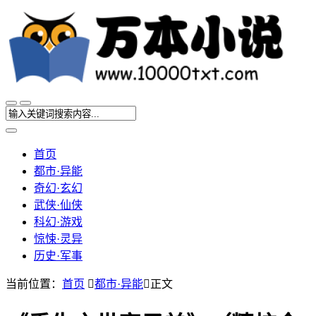
首页
都市·异能
奇幻·玄幻
武侠·仙侠
科幻·游戏
惊悚·灵异
历史·军事
当前位置：
首页

都市·异能

正文