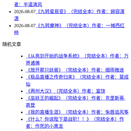
者：半道清风
2026-08-07
《九转星辰变》（完结全本）作者：婉容潇
潇
2026-08-07
《九转魔神》（完结全本）作者：一摊西红
柿
随机文章
《从亮剑开始的战争系统》（完结全本）作者：万
界诸佛
《放开那只妖兽》（完结全本）作者：细雨微迷
《极品直播之传奇归来》（完结全本）作者：莫成
仙
《再创大汉》（完结全本）作者：富饶
《巫妖王的崛起》（完结全本）作者：克里斯蒂·
高登
《我的直播生涯》（完结全本）作者：兔唇追风筝
《什么？你说陛下是战犯！！》（完结全本）作
者：作死的小黑龙