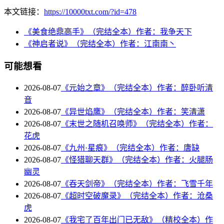
本文链接：
https://10000txt.com/?id=478
《美食绝鼎高手》（完结全本）作者：我争天下
《神启者说》（完结全本）作者：江南南丶
可能想看
2026-08-07
《元始之章》（完结全本）作者：醉卧听清
音
2026-08-07
《异世焰鹰》（完结全本）作者：笑清潇
2026-08-07
《末世之随机召唤师》（完结全本）作者：
花虎
2026-08-07
《九州·星痕》（完结全本）作者：唐缺
2026-08-07
《怪猎聊天群》（完结全本）作者：火腿肠
幽灵
2026-08-07
《吞天剑帝》（完结全本）作者：飞雪千年
2026-08-07
《超时空破魔录》（完结全本）作者：沧桑
虎
2026-08-07
《我宅了百年出门已无敌》（精校全本）作