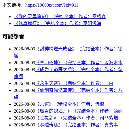
本文链接：
https://10000txt.com/?id=911
《我的灵异笔记》（完结全本）作者：罗桥森
《修真横行》（完结全本）作者：逐阳浅海
可能想看
2026-08-09
《封神榜逆天成圣》（完结全本）作者：锁
城
2026-08-09
《掌印乾坤》（完结全本）作者：沧海木木
2026-08-09
《成为了道医之后》（完结全本）作者：忽
悠啊
2026-08-09
《永生天帝》（完结全本）作者：非白
2026-08-09
《仙剑奇缘修真传》（完结全本）作者：八
旗
2026-08-09
《六道》（精校全本）作者：流浪
2026-08-09
《魔君的媳妇儿》（完结全本）作者：娪媓
2026-08-09
《菩提剑》（完结全本）作者：司马紫烟
2026-08-09
《嘴遁奇缘》（完结全本）作者：真费事