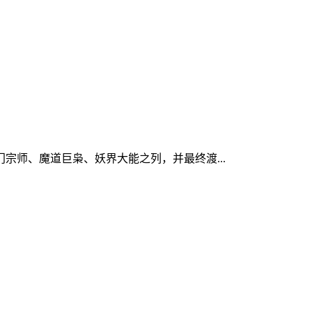
师、魔道巨枭、妖界大能之列，并最终渡...