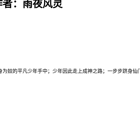
作者：雨夜风灵
为奴的平凡少年手中；少年因此走上成神之路；一步步跻身仙门宗