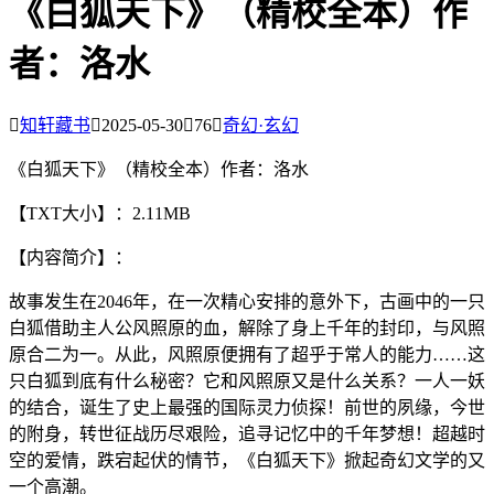
《白狐天下》（精校全本）作
者：洛水

知轩藏书

2025-05-30

76

奇幻·玄幻
《白狐天下》（精校全本）作者：洛水
【TXT大小】：2.11MB
【内容简介】：
故事发生在2046年，在一次精心安排的意外下，古画中的一只
白狐借助主人公风照原的血，解除了身上千年的封印，与风照
原合二为一。从此，风照原便拥有了超乎于常人的能力……这
只白狐到底有什么秘密？它和风照原又是什么关系？一人一妖
的结合，诞生了史上最强的国际灵力侦探！前世的夙缘，今世
的附身，转世征战历尽艰险，追寻记忆中的千年梦想！超越时
空的爱情，跌宕起伏的情节，《白狐天下》掀起奇幻文学的又
一个高潮。