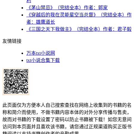
利
《茅山禁忌》（完结全本）作者：郭家
《穿越后的我在灵能星空当总督》（完结全本）作
者：雄鹰道长
《三国之天下我做主》（完结全本）作者：君子毅
友情链接
万本txt小说网
txt小说合集下载
此页面仅为方便本人自己搜索查找在网络上收集到的书籍的名
称和简介而使用，不做书籍内容本体的对外分享传播与售卖，
故而对书籍的下载设置了密码以防止书籍被下载！如您无意间
访问到本页面并且喜欢该书籍，请您通过正规渠道购买正版书
籍阅读以支持书籍创作者的辛勤成果。